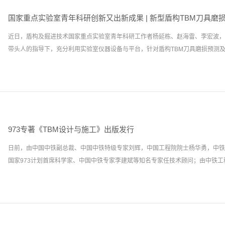
公司党委书记、董事长于保林，盾构及掘进技术国家重点实验室党工委书记陈馈、
湘生作了《隧道与地下工程变形控制技术与思考》的学术报告，中国工程院院士邓
等出席了会议。中铁隧道局集团有限公司党委书记、董事长于保林致欢迎辞。于保
与高效掘进技术保障体系》的学术报告，长江勘测规划设计研究院教授级高工张传
国家重点实验室青年科研创新又出新成果 | 新型盾构TBM刀具磨
技术国家重点实验室自2012年正式运行以来，在理事会的正确领导下、在学术委
作了《跨流域调水工程输水隧洞关键技术》的学术报告，加拿大工程院院士Samuel T. 
近日，盾构及掘进技术国家重点实验室青年科研工作者杨延栋、赵海雷、李宏波，
设、平台应用、学术交流、标准编制、科研创新、成果转化等方面均取得了较好的成
空间...
带头人的指导下，充分利用实验室仪器设备与平台，针对盾构TBM刀具磨损预测及检.
过国家科技部组织的首个五年运行评估，获评优秀。在新时期新形势下，中铁隧道
的精心指导下，进一步发挥好盾构及掘进技术国家重点实验室这一国家级研发平台
利、更有效的人财物支持和管理模式，不断激发国家重点实验室的科研创新活力，
测技术进行科研攻关与创新，取得系列理论成果，在SCI期刊发表论文1篇、EI期刊
化水平。随后，于保林书记宣读了第二届学术委员组成文件，并为学术委员颁发聘
《无机材料学报》发表学术论文《Ca0.68Si9Al3(ON)16:Eu2+带状荧光纤
钱七虎院士主持，听取了国家重点实验室主任洪开荣所作的《盾构及掘进技术国家重
检测》，介绍了新型带状荧光纤维薄膜的制备技术，及该技术用于盾构盘型滚刀的
报告》、副主任周建军所作的《盾构及掘进技术国家重点实验室2018年开放课题
延栋在EI期刊《Geotechnical & Geological Engineering》（美国期刊
远所作的《盾构及掘进技术国家重点实验室研究方向调整方案》。学术委员们对国
973专著《TBM设计与施工》出版发行
《The Derivation and Validation of TBM Disc Cutter Wear Predicti
以来所取得的成绩给予了充分肯定，一致通过了国家重点实验室工作报告和开放课
日前，由中国中铁副总裁、中国中铁特级专家刘辉，中国工程院院士杨华勇，中铁
介绍了如何基于磨料磨损方程和CSM滚刀破岩力模型，建立一种新型滚刀磨损速
点实验室研究...
国家973计划首席科学家、中国中铁专家李建斌等知名专家任技术顾问；由中铁工程.
验证；李宏波在EI期刊《震动与冲击》发表学术论文《一种新型TBM刀具磨损检
点实验室科研平台——TBM掘进模态实验平台，研发出一种新型基于自适应卡尔
发射多散点多参量权重融合法TBM刀具磨损检测技术。近年来，国家重点实验室
装备集团教授级高工、中国中铁专家谭顺辉，国家973计划首席科学家、武汉大
度重视青年人才培养，通过开展青年科研突击队、学术沙龙、导师带徒、技术攻关
授杜立杰等主审；由盾构及掘进技术国家重点实验室教授级高工、中国中铁专家陈馈
文化，积极营造创新氛围，持续挖掘青年创新潜力，不断激发青年创新原动力，青
与施工》由人民交通出版社股份有限公司出版发行。内容提要该书基于作者团队相