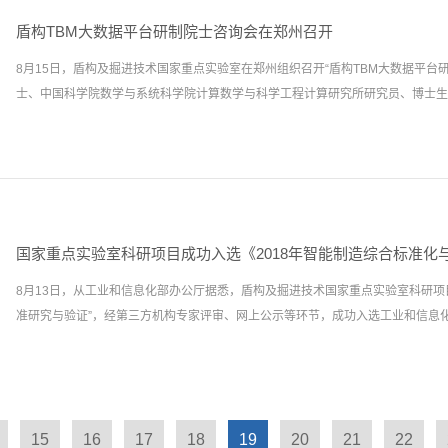
点实验室科研创新做出了应有贡献。
验，着力阐述岩石隧道掘进机（TBM）设计与施工中的关键技术。主要内容包括： 
盾构TBM大数据平台研制院士咨询会在郑州召开
源与发展、TBM工法的特点； TBM的构造与工作原理；TBM的适应性设计与创新
8月15日，盾构及掘进技术国家重点实验室在郑州组织召开“盾构TBM大数据平台
与刀具设计； TBM的施工组织设计、TBM运输与组装、始发、掘进、空推、维修
士、中国科学院数学与系统科学院计算数学与科学工程计算研究所研究员、博士生导.
超硬岩地层、断层破碎带地层、突水涌泥地层、高地应力地层、岩溶地层等特殊地
滚刀磨损的影响因素及刀具的管理；TBM施工风险管控；通过重大工程实例，介绍
例。该书内容具有系统性、实用性、创新性等特点，适用于TBM技术领域的设计
师崔俊芝院士应邀出席会议。会议由盾构及掘进技术国家重点实验室执行主任孙振
员、土木工程师、机械工程师、监理工程师、工程编标人员、机械操作人员、维修
朱训林、博士潘永博，盾构及掘进技术国家重点实验室党工委书记陈馈、副主任周
用于高等院校、职业技术学院等相关专业的教师、学生参考。 中国中铁副总裁、
崔俊芝院士听取了国家重点实验室关于盾构TBM工程大数据平台的研制及应用进
方塘一鉴开，天光云影共徘徊；问渠那得清如许，为有源头活水来。很高兴看到《
平台建设及运维工作给予肯定，对大数据平台近期取得的成果和荣誉表示赞扬。随
将付梓，它犹如一股清泉，涓涓流入TBM设计与施工的桑田。工欲善其事，必先
国家重点实验室科研项目成功入选《2018年智能制造综合标准化
体架构、数据库分类管理等方面进行了讲授。崔俊芝院士指出，大数据平台建设在
（TBM）是一种集机、电、液、传感、信息技术于一体的现代隧道施工大型专用装备
8月13日，从工业和信息化部办公厅据悉，盾构及掘进技术国家重点实验室科研项
台的整体性和系统性，在保证平台原有的结构功能和整体布局的基础上，开展标准
准研究与验证”，经第三方机构专家评审、网上公示等环节，成功入选工业和信息化.
接口进行标准化设计，同时要做好标准化的档案体系和通用性的信息管理工作，从
功能的关联性，为智慧应用的平台研发奠定基础。在交流环节，崔俊芝院士就盾构
质感知、标准化建设、辅助巡航、智能控制、故障诊断及国家重点专项项目申报等
部组织的《2018年智能制造综合标准化与新模式应用项目》。该项目根据隧道掘
当前我国地下工程建设正在建设的高峰期，盾构TBM工程大数据平台的建设对其
械工业第六设计研究院有限公司、西安交通大学、中信重工机械股份有限公司、中
室将根据本次会议的指导意见，加强大数据科学和技术的创新与应用，不断完善盾
15
16
17
18
19
20
21
22
用单位，开展标准试验验证平台和隧道掘进机远程运维平台建设，形成《隧道掘进
重点解决未来施工过程中盾构选型、施工过程控制等难题，构建智能化设计、制造