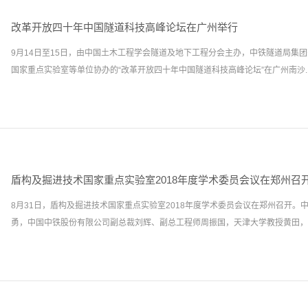
改革开放四十年中国隧道科技高峰论坛在广州举行
9月14日至15日，由中国土木工程学会隧道及地下工程分会主办，中铁隧道局集
国家重点实验室等单位协办的“改革开放四十年中国隧道科技高峰论坛”在广州南沙..
举行。盾构及掘进技术国家重点实验室学术委员王复明、陈湘生、杜彦良等共16
掘进技术国家重点实验室主任洪开荣、党工委书记陈馈、执行主任孙振川、副主任
坛，围绕我国隧道与地下工程建设新理论、新技术进行了探讨，对21世纪我国地
幕式由中铁隧道局集团有限公司总工程师、盾构及掘进技术国家重点实验室主任洪
盾构及掘进技术国家重点实验室2018年度学术委员会议在郑州召
中国科协副主席何华武院士，中国土木工程学会理事长郭允冲，中国中铁股份有限
8月31日，盾构及掘进技术国家重点实验室2018年度学术委员会议在郑州召开。
广州市委常委、南沙区委书记蔡朝林，中铁隧道局集团有限公司总经理唐忠分别致
勇，中国中铁股份有限公司副总裁刘辉、副总工程师周振国，天津大学教授黄田，西南
家作了学术报告。中国工程院院士、原铁道部常务副部长孙永福作了《关于交通强
告，中国工程院副院长、中国科协副主席何华武院士作了《低真空管（隧）道高速
告，中国工程院院士谢礼立作了《韧性城市：从结构抗震走向城市抗震》的学术报
通大学教授何川，中铁隧道局集团有限公司总工程师、盾构及掘进技术国家重点实
《隧道抗震隔震减震新理念及发展应用》的学术报告，中国工程院院士、盾构及掘
集团有限公司巡视员韩亚丽，盾构及掘进技术国家重点实验室执行主任孙振川等学
王复明作了《坝道工程医院建设进展》的学术报告，中国工程院院士、盾构及掘进