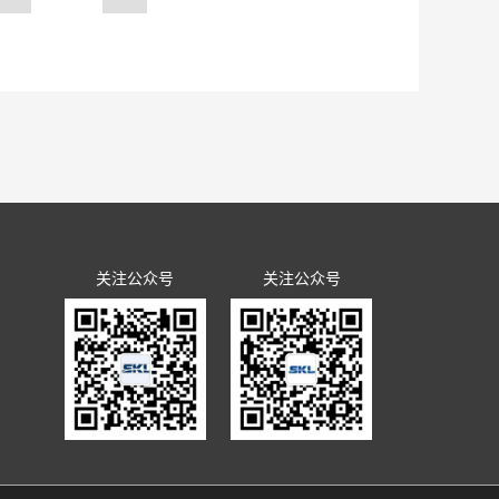
20万元，申请发明专利7项，软
设工作
企业标准累计30余项。该项目
为相关行业远程运维提供重要标
关注公众号
关注公众号