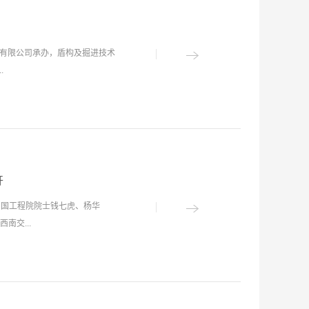
团有限公司承办，盾构及掘进技术
.
名中外院士参加了论坛，盾构及
周建军等上百位专家学者参加论
下空间开发进行了展望。论坛开
开荣主持，中国工程院副院长、
开
公司党委书记、董事长李长进，
中国工程院院士钱七虎、杨华
辞。论坛期间共有13名院士专
交...
国战略的若干思考》的学术报
磁悬浮系统关键技术》的学术报
告，中国工程院院士周福霖作了
验室主任洪开荣，中铁工程装备
进技术国家重点实验室学术委员
术委员以及中铁隧道局集团有限
技术国家重点实验室学术委员陈