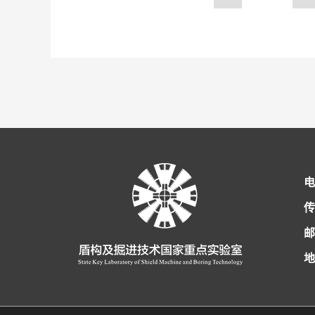
电
传
邮
地