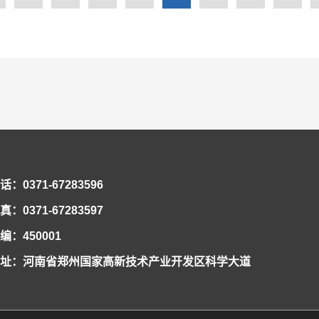
项标准草案，并在5家制造及施工企业进行标准的验证与示范。项目计划总投资19
下工程技术的跨越发展。咨询会现场崔俊芝院士指导盾构TBM工程大数据平台建
件著作权11项。近年来，国家重点实验室注重标准化工作，制定修订国家、行业、
的实施将为隧道掘进装备远程维运与智能化掘进的深入研究与发展打下坚实基础，
准依据，助推我国盾构TBM设计、制造及施工向互联网+智能化方向发展。
话：0371-67283596
真：0371-67283597
编：450001
址：河南省郑州国家高新技术产业开发区科学大道