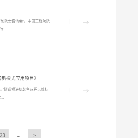
TBM的概念与分类、TBM的起
发展； TBM破岩机理、刀盘结构
研制院士咨询会”。中国工程院院
与拆机技术；TBM在软岩地层、
..
层的施工技术；滚刀失效形式、
了TBM设计与施工的典型案
与制造人员、项目经理、施工
川主持，郑州大学教授万建军、
保养人员使用和参考，同时也适
建军及有关技术人员出席会议。
中国中铁特级专家刘辉作序半亩
展等情况汇报，对目前的大数据
TBM设计与施工》这一巨著即
后，崔俊芝院士从大数据平台整
利其器。全断面隧道岩石掘进机
与新模式应用项目》
面向工程应用的同时，应注重平
，能实现连续破...
目“隧道掘进机装备远程运维标
化通用性建设，将平台的模块和
..
而提高平台数据、系统、结构和
TBM工程大数据平台研制的地
问题与参会人员进行了交流。
进机装备远程运维现状，联合机
有着重要的意义。国家重点实验
铁隧道局集团有限公司等产学研
构TBM工程大数据平台建设，
23
...
>
机装备远程运维 通用要求》等5
与施工系统，推动我国隧道及地