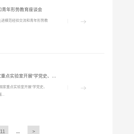
实验室将积极协助引进的高层次人
务，提升项目施工和管理质量水
（1）奖励补贴。省财政设立中
流和青年形势教育座谈会
公里，设21座车站，全部为地下
暨先进模范经验交流和青年形势教
际经济合作区，对拉近西海岸新区
快速联系、深化区域经济协调发
铁建设难度最大的城市之一。
学习党史的重大意义和着力点，
释了“中国共产党为什么能？马
导读课和生动的党史动员课。李
维护”，坚决贯彻执行党的路线、方
团省委二级巡视员、河南省青联秘书长韩冰赴盾构及掘进技术国家重点实验室开展“学党史、强信念、跟党走”主题团日活动
水平科研成果，突破关键和核心
国家重点实验室开展“学党史、
手”韩伟锋、“郑州最美职工”赵
..
随后，参会人员围绕党史学习教育
问题等先后发言。实验室团工委
更多的支持和帮助，切实为青年
青马工程”学员何云浩，实验室党
，开展党史学习教育是当前和今
实验室宣传片，查看了各实验仪
落实集团公司党委和实验室党委
11
...
>
习教育活动的开展情况，并为实
献青春力量，并督促各级团组织