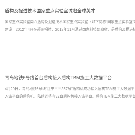
彬、广东粤海珠三角供水有限公司副总经理谢智勇、中铁隧道集团总经理李少利、
国中铁服务类内部产品优先采购目录，入选2021年实用技术成果。
副主任周建军等出席了开班典礼。盾构及掘进技术国家重点实验室副主任周建军在
盾构及掘进技术国家重点实验室诚邀全球英才
为行业领域唯一的国家公共研究平台，致力于打造科技创新、人才培养、实验试验
国家重点实验室简介盾构及掘进技术国家重点实验室（以下简称“国家重点实验室
术培训方面积累了丰厚经验，已成功举办全国盾构从业人员技术培训班25期，累
建设，2012年4月在郑州揭牌，2012年11月通过国家科技部验收，是盾构及掘进技.
实验室将在本次培训中继续发挥自身技术培训优势和组织管理经验，针对性邀请国
培训“重点突出、难易结合”，必将为提升盾构机操作人员的专业化、规范化和系
粤海珠三角供水有限公司副总经理谢智勇，对盾构及掘进技术国家重点实验室为本
术领域唯一的国家公共研究平台和国家级研发中心。国家重点实验室总建筑面积1.3
肯定，并对学员提出了三点要求：一是要认真对待培训，从思想上真正重视起来，
设置刀盘刀具技术、盾构施工控制、系统集成与控制三大研究方向和TBM岩机作
考相结合，努力提高自身素质和解决实际问题的能力；二是要严格遵守培训纪律，
集成等十五个实验系统。自建设运行以来，国家重点实验室先后承担各类科研项目11
所获；三是要提高学习自觉性，以饱满的精神、优异的成绩通过此次培训考试顺利
项；发表核心论文630余篇；出版论著16部；获国家科技进步奖4项，省部级科技
区基础设施建设发展战略、培养区域技术管理人员及关键岗位人员，提升盾构机操
青岛地铁6号线首台盾构接入盾构TBM施工大数据平台
准13项、行业标准9项、企业标准17项。先后荣获国家级创新团队、全国专业技
化工作水平，满足轨道交通建设对专业技能人才的需求，将有助于提高珠江三角洲
4月29日，青岛地铁6号线“辽宁三三357号”盾构机成功接入盾构TBM施工大数据
状、全国职工职业道德建设标兵单位、全国工人先锋号、全国青年文明号、全国职
管理水平与业务技能，...
入该平台的盾构机，陆续还将有32台盾构机接入该平台。盾构TBM施工大数据平台由
机构等多项集体荣誉称号。 招聘要求及岗位职责 1.海外知名大学博士毕业(海外
USNEWS、TIMES、QS等发布的全球高校排名前200名)。2.大数据管理与应用
在海外知名高校或科研机构有任职经历。4.负责隧道掘进机工程大数据平台架构
构及掘进技术国家重点实验室研制，融合智能监控、风险防控、综合分析、协同管
究团队；开展国际国内行业大数据技术学术交流。5.年龄40周岁以下，身体健康。
研应用于一体，目前已成功接入郑州地铁、深圳地铁、东莞地铁、深圳春风隧道、
30—40万元（税前，具体面议），六险二金。2.根据国家重点实验室高层次人才
TBM工程线路400余条，已成为盾构行业内最强大的盾构云基础平台和国内规模最