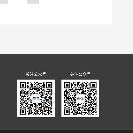
国致欢迎辞。他强调，欲知大
解青年需求，解决青年困难，多为
其时，实验室将以党史学习教育
业》。
德、学史力行，用党的光荣传统
，让全体职工在学思践悟中坚定
会议共同学习了习近平总书记视察
的讲话要求。青年代表们纷纷表
辉煌；学党史，就是要通过学党
习党史，为自己是一名共青团
的环境中不迷失方向；跟党走，
“三个转变”奠定基础。韩冰在总
关注公众号
关注公众号
建设社会主义现代化国家新征程