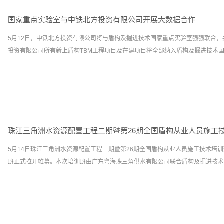
国家重点实验室与中铁北方投资有限公司开展大数据合作
5月12日，中铁北方投资有限公司将与盾构及掘进技术国家重点实验室强强联合
投资有限公司所有新上盾构TBM工程项目及在建项目将全部纳入盾构及掘进技术国家
点实验室研发的“盾构TBM施工大数据中心”管控，实施数智化管理。中铁北方投
工程统一部署，结合股份公司“数字施工与智慧建造”双轮驱动工作会议精神，为
程，加强公司数据资产的管理，助力企业高质量发展，经研究决定，现阶段将在北
铁5号线、长春地铁6号线3个项目盾构工程推广使用盾构及掘进技术国家重点实验室
珠江三角洲水资源配置工程二期暨第26期全国盾构从业人员施工
中心”，后续新上盾构TBM工程项目及其余在建项目将要全部纳入“盾构TBM施工
5月14日珠江三角洲水资源配置工程二期暨第26期全国盾构从业人员施工技术培
监测与重大施工风险管理，统筹监管盾构施工，确保风险管控、工期履约，实施数
班正式拉开帷幕。本次培训班由广东粤海珠三角供水有限公司联合盾构及掘进技术国家
据中心涵盖智能监控、协同管理、综合分析和移动应用、集数据实时监控与查询分
于一体。各层级管理部门和技术人员可通过移动应用端实时全面掌握盾构施工数据
速度，提高风险及进度管控能力；掘进参数查询功能为异常事件、事故的分析提供
重点实验室承办，共有来自珠江三角洲水资源配置工程建设单位、设计单位、监理
术的量化总结提供依据，对施工技术水平的提高以及风险预防具有重要的支撑作用
管理、设计、监理、技术、测量、盾构主司机等岗位专业技术人员参加培训。广州
必要的数据支撑，使决策更为科学、合理、高效。该系统2018年入选工信部大数据