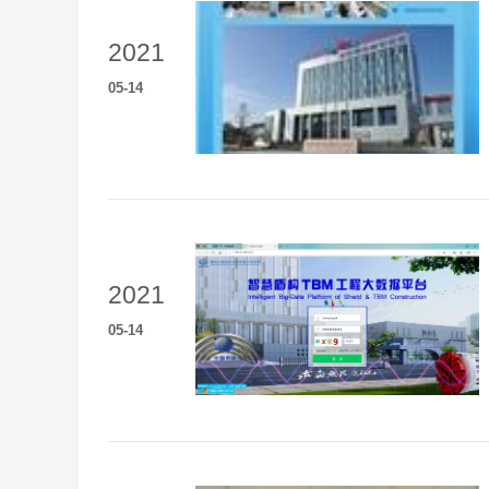
2021
05
-
14
2021
05
-
14