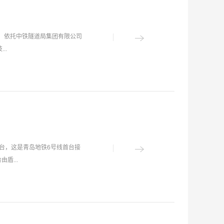
盾构及掘进技术国家重点实验室
讲话中介绍，国家重点实验室作
、学术交流四大基地，在盾构技
”）依托中铁隧道局集团有限公司
计培养了千余名盾构行业学员。
..
内行业知名专家前来授课，确保
统化工作水平发挥积极作用。广东
次培训所做出的贡献表示赞扬与
万平方米，总投资1.2亿元，共
紧密结合岗位实际，把学习与思
用、岩石电液伺服、盾构自动化
沉下心来，认真学习，力求学有
4项，获得各类国家专利 170
结业。本次培训旨在结合广东地
进步奖50余项。牵头编制国家标
作人员的专业化、规范化和系统
术人才先进集体、全国五一劳动奖
水资源配置工程盾构从业人员的
平台，这是青岛地铁6号线首台接
工书屋示范点、河南省新型研发
盾...
知名大学是指国际上权威教育媒体
相关专业、人工智能相关专业。3.
优化、数据应用挖掘研究；培养研
理、辅助掘进、手机APP以及科
 薪酬待遇及人才政策1.年薪：
珠三角水资源配置工程等盾构
引进办法：符合引进条件的，可
大的盾构TBM集群管理平台。实