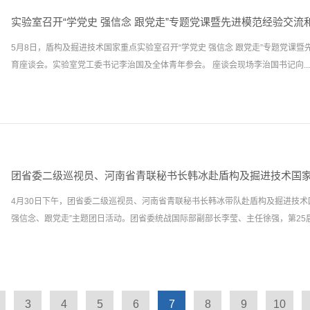
享受20万元安家费、40万元购房补贴和80万元科研启动资金。同时，国家重点
验室将利用该平台为青岛地铁投入使用的33台盾构机提供大数据技术服务和云服
才申报河南省、郑州市高层次人才各项支持政策。3.河南省高层次人才支持政策：
实验室召开“学党史 强信念 跟党走”专题党课暨先进模范经验交
平。青岛地铁6号线一期工程起点为辛屯路站，终点为生态园站，线路全长30.47
原院士基金,用于对经认定...
5月8日，盾构及掘进技术国家重点实验室召开“学党史 强信念 跟党走”专题党课
站，平均站间距约1.523公里，线路串联起灵山湾文化区、经济技术开发区、国
育座谈会。实验室党工委书记李治国及全体青年参会。 座谈会现场李治国书记向...
内部各大功能区之间的空间尺度、实现西海岸新区与青岛东岸城区和北岸城区间的
展意义重大。全线计划采用30多台盾构TBM进行施工，然而青岛地形复杂，是地
全体青年党员、团员讲授了题为《奋斗百年路 启航新征程》的专题党课，阐述了
讲述了五四运动、国共合作、三大起义、改革开放等重要党史事件，深入浅出地解
克思主义为什么行？中国特色社会主义为什么好？”三个问题，是一堂深刻的党史
书记鼓励全体青年认真学习党史，增强“四个意识”，坚定“四个自信”，做到“两个
针、政策和决策部署，增强研发能力，推动科技创新，提高科技攻关水平，多出高
4月30日下午，团省委二级巡视员、河南省青联秘书长韩冰带队赴盾构及掘进技术
技术，推动隧道及地下工程技术进步。实验室优秀青年代表——“河南省青年岗位能
强信念、跟党走”主题团日活动。团省委统战国际部副部长李莹、主任徐强，第25届.
海雷、“中铁隧道局先进生产（工作）者”高会中分别在会上做了先进经验交流。
活动感受、对实验室的发展的建议和意见、青年员工在工作和生活中遇到的困难和
表示，将充分吸纳大家反馈的合理意见，在组织关心上、政策支持上给予青年员工
“河南青年五四奖章”获得者刘会强、张志哺，河南青年讲师团成员郭璐，河南省“
办实事、做好事、解难事，当好青年朋友的贴心人。李治国书记在总结讲话中强调
工委书记李治国及全体团员青年参加了活动。韩冰一行首先参观了实验室，观看了
后一个时期的重要政治任务，广大青年要主动融入到党史学习教育中来，认真贯彻
3
4
5
6
7
8
9
10
器平台，深入了解了我国隧道施工技术及盾构技术的发展历程，仔细调研了党史学
关于党史学习教育的相关要求，勤学苦干，拼搏奋进，为实验室高质量运行发展贡