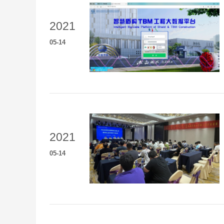
2021
05
-
14
2021
05
-
14