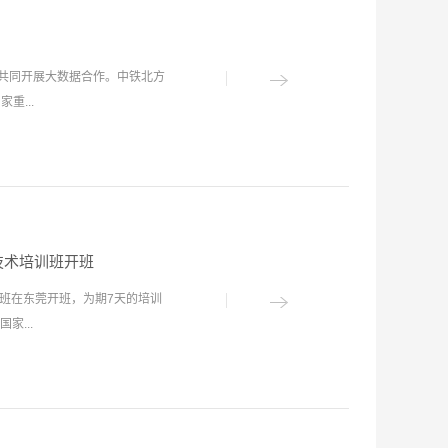
，共同开展大数据合作。中铁北方
重...
资有限公司根据中国中铁信息贯通
全面推动北方公司数智化升级工
方公司大连地铁5号线、长春地
研发的“盾构TBM施工大数据
技术培训班开班
大数据中心”管控，科学进行施工
训班在东莞开班，为期7天的培训
智化管理。盾构TBM施工大数
...
析、风险预警与管控等多种功能
，加快对风险及异常事件的响应
数据基础，为施工经验、施工技
单位、施工单位的70余名工程
；业务协同管理功能为决策提供
地铁集团原常务副总经理竺维
试点示范项目，2019年入选中