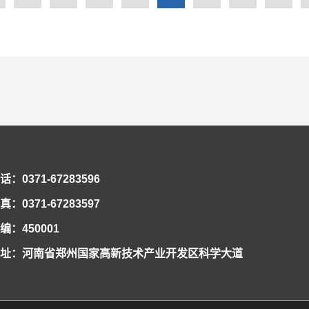
验室青年在科研创新工作中取得的成绩点赞。 座谈会上，实验室党工委书记李治
要把“我为青年办实事”作为开展党史学习教育的重要着力点，倾听青年心声、了
道，必先为史，作为祖国未来、民族希望的新时代青年，学习党史、领悟党史正当
身边青年办看得见、摸得着的实事。最后，参会人员共同欣赏了红色电影《建党伟
作为提高党员和团员思想政治素质的重大契机，做到学史明理、学史增信、学史崇
和优良作风坚定信念、凝聚力量，用党的实践创造和历史经验启迪智慧、砥砺品格
理想信念，在奋发有为中践行初心使命，在“四个面向”中推进科技创新。随后，
清华大学时的重要讲话精神以及河南省委书记王国生在郑州大学、河南大学调研时
达了学习感受，实验室青年认为：党的历史是筚路蓝缕的奋斗史，既有曲折，也有
史忆苦思甜，珍惜眼前的幸福生活，接续奋斗美好的明天；强信念，就是要通过学
员、一名共产党员而感到骄傲自豪，树立正确的价值观和世界观，确保在纷繁复杂
就是要结合自己的科研工作，求真无畏，探索不止，为隧道掘进保驾护航，为实现
话：0371-67283596
结讲话中指出，习近平总书记的重要讲话，是在我们党迎来百年华诞之际、在全面
开启之时...
真：0371-67283597
编：450001
址：河南省郑州国家高新技术产业开发区科学大道