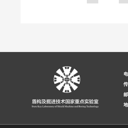
电
传
邮
地