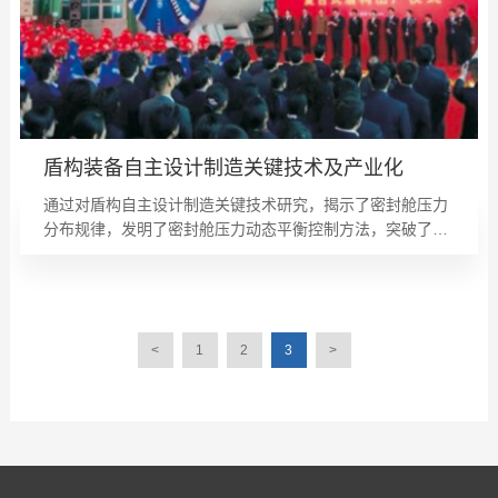
盾构装备自主设计制造关键技术及产业化
通过对盾构自主设计制造关键技术研究，揭示了密封舱压力
分布规律，发明了密封舱压力动态平衡控制方法，突破了多
系统协调控制技术，解决了因界面失稳导致地面塌陷的难
题；提出了盾构载荷顺应性设计方法，解决了因载荷突变导
致系统失效的难题；提出了基于盾构姿态预测的推进控制方
法，发明了盾构推进压力/流量复合纠偏技术，解决了因掘进
方向失准造成盾构掘进偏离设计轴线的难题。获2012年度国
<
1
2
3
>
家科学技术进步一等奖；获发明专利77项、软件著作权16
项；制订国家及行业标准2项；发表SCI/EI论文190篇，出版
专著3部；研究出了能同时适应软土、风化岩、软硬不均地
层、砂层及砂砾石地层的复合盾构，填补了我国在复合盾构
领域的空白，实现了从盾构关键技术到整机自主制造的跨